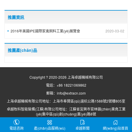
推薦資訊
2016年美國IPE國際家禽飼料工業(yè)展覽會
2020-03-02
推薦產(chǎn)品
Copyright ? 2020-2026 上海卓越機械有限公司
電話：+86 18221069862
郵箱：info@extracn.com
上海卓越機械有限公司地址：上海市奉賢區(qū)滬杭公路1588號2號樓805室
卓越牧科智能裝備(江蘇)有限公司地址：江蘇省宜興市官林鎮(zhèn)東堯工業
(yè)集中區(qū)創(chuàng)業(yè)路8號
滬ICP備19037871號
電話咨詢
產(chǎn)品服務(wù)
卓越新聞
網(wǎng)站首頁