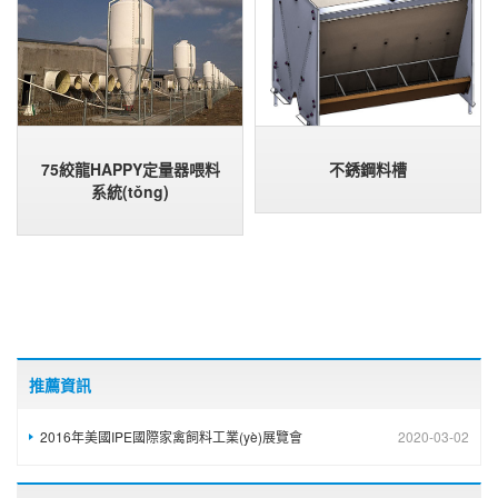
75絞龍HAPPY定量器喂料
不銹鋼料槽
系統(tǒng)
推薦資訊
2016年美國IPE國際家禽飼料工業(yè)展覽會
2020-03-02