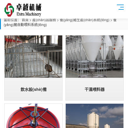
當前位置：
首頁
>
產(chǎn)品服務
>
養(yǎng)豬生產(chǎn)系統(tǒng)
>
養
(yǎng)豬自動喂料系統(tǒng)
飲水設(shè)備
干濕喂料器