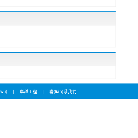
wù)
|
卓越工程
|
聯(lián)系我們