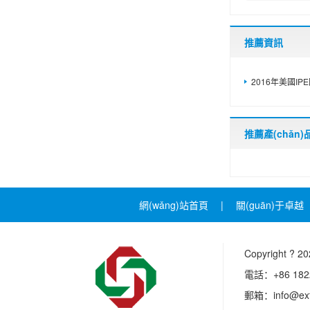
推薦資訊
2016年美國IP
推薦產(chǎn)
網(wǎng)站首頁
|
關(guān)于卓越
Copyright 
電話：+86 182
郵箱：info@ext