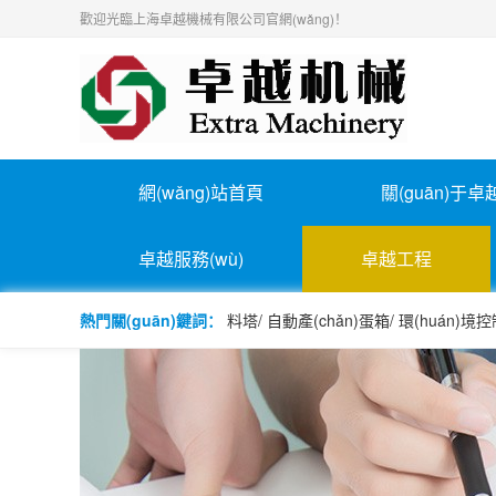
歡迎光臨上海卓越機械有限公司官網(wǎng)！
網(wǎng)站首頁
關(guān)于卓
卓越服務(wù)
卓越工程
熱門關(guān)鍵詞：
料塔/ 自動產(chǎn)蛋箱/ 環(huán)境控