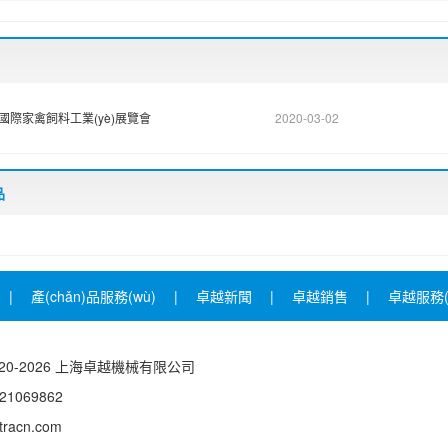
E國際家禽飼料工業(yè)展覽會
2020-03-02
品
|
產(chǎn)品服務(wù)
|
卓越新聞
|
卓越銷售
|
卓越服務(
? 2020-2026 上海卓越機械有限公司
21069862
racn.com