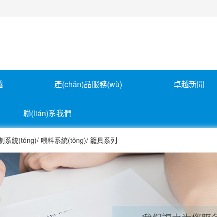
越
產(chǎn)品服務(wù)
卓越新聞
聯(lián)系我們
制系統(tǒng)/ 喂料系統(tǒng)/ 籠具系列